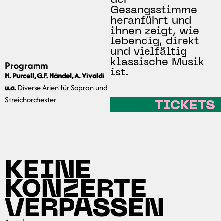
der
Gesangsstimme
heranführt und
ihnen zeigt, wie
lebendig, direkt
und vielfältig
klassische Musik
Programm
ist.
H. Purcell, G.F. Händel, A. Vivaldi
u.a.
Diverse Arien für Sopran und
Streichorchester
TICKETS
KEINE
KONZERTE
VERPASSEN