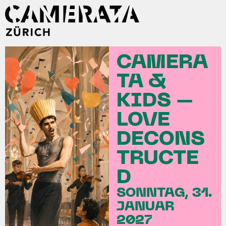
CAMERA
TA &
KIDS –
LOVE
DECONS
TRUCTE
D
SONNTAG, 31.
JANUAR
2027