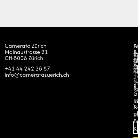
Camerata Zürich
I
K
F
Mainaustrasse 21
d
&
I
©
CH-8008 Zürich
a
202
A
L
CA
N
ZÜR
Ü
ALL
+41 44 242 28 87
r
RI
u
RE
info@cameratazuerich.ch
u
N
u
&
K
G
–
je
K
N
P
a
Ih
E
K