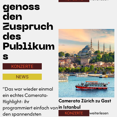
genoss
den
Zuspruch
des
Publikum
s
KONZERTE
NEWS
“Das war wieder einmal
ein echtes Camerata-
Camerata Zürich zu Gast
Highlight: ihr
in Istanbul
programmiert einfach von
KONZERTE
weiterlesen
den spannendsten