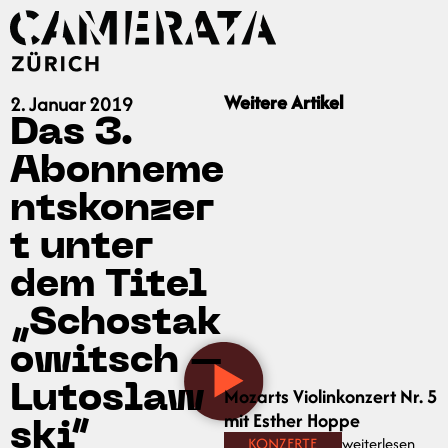
Weitere Artikel
2. Januar 2019
Das 3.
Abonneme
ntskonzer
t unter
dem Titel
„Schostak
owitsch –
Lutoslaw
Mozarts Violinkonzert Nr. 5
mit Esther Hoppe
ski“
KONZERTE
weiterlesen