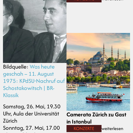
Bildquelle:
Was heute
geschah – 11. August
1975: KPdSU-Nachruf auf
Schostakowitsch | BR-
Klassik
Samstag, 26. Mai, 19.30
Uhr, Aula der Universität
Camerata Zürich zu Gast
Zürich
in Istanbul
Sonntag, 27. Mai, 17.00
KONZERTE
weiterlesen