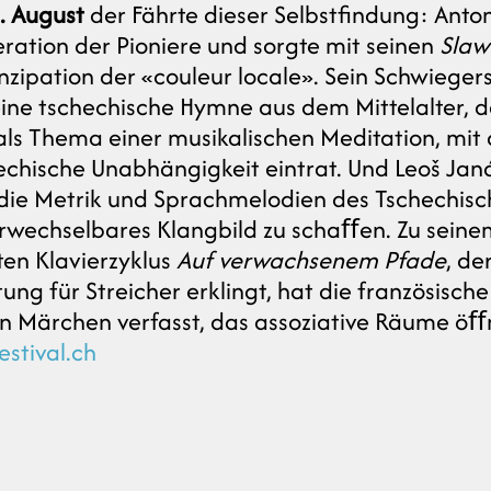
 August
der Fährte dieser Selbstfindung: Anto
ration der Pioniere und sorgte mit seinen
Slaw
zipation der «couleur locale». Sein Schwieger
ine tschechische Hymne aus dem Mittelalter, d
als Thema einer musikalischen Meditation, mit d
echische Unabhängigkeit eintrat. Und Leoš Jan
die Metrik und Sprachmelodien des Tschechis
erwechselbares Klangbild zu schaﬀen. Zu sein
rten Klavierzyklus
Auf verwachsenem Pfade
, de
ung für Streicher erklingt, hat die französisch
n Märchen verfasst, das assoziative Räume öﬀ
estival.ch