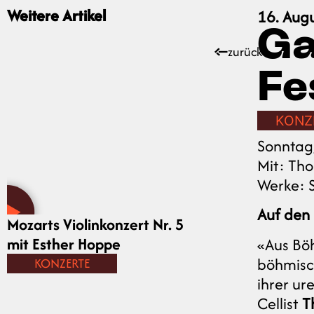
Weitere Artikel
16. Aug
Ga
zurück
Fe
KONZ
Sonntag,
Mit: Th
Werke: 
Auf den 
Mozarts Violinkonzert Nr. 5
mit Esther Hoppe
«Aus Böh
böhmisc
KONZERTE
ihrer ur
Cellist
T