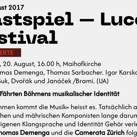
ust 2017
stspiel – Luc
stival
ERTE
 20. August, 16.00 h, Maihofkirche
omas Demenga, Thomas Sarbacher. Igor Karsko,
Suk, Dvořák und Janáček /Brami. (UA)
Fährten Böhmens musikalischer Identität
men kommt die Musik» heisst es. Tatsächlich 
hen und mährischen Komponisten lange darum 
eigenen Klangsprache und Identität Gehör verl
homas Demenga
und die
Camerata Zürich
fol