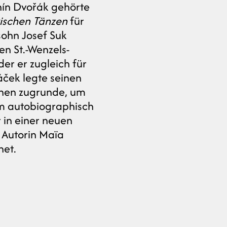
nín Dvořák gehörte
ischen Tänzen
für
sohn Josef Suk
en St.-Wenzels-
er er zugleich für
áček legte seinen
chen zugrunde, um
em autobiographisch
r in einer neuen
e Autorin Maïa
net.