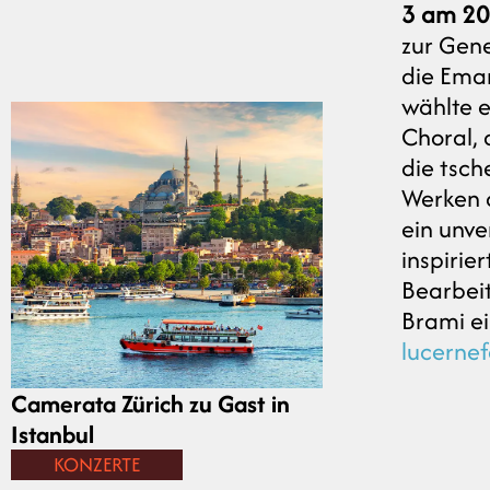
3
am 20.
zur Gene
die Eman
wählte e
Choral, 
die tsch
Werken 
ein unv
inspirie
Bearbeit
Brami ei
lucernef
Camerata Zürich zu Gast in
Istanbul
KONZERTE