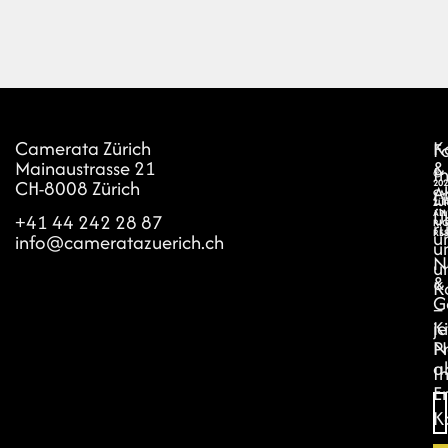
Camerata Zürich
I
K
F
Mainaustrasse 21
d
&
I
©
CH-8008 Zürich
a
202
A
L
CA
N
ZÜR
Ü
ALL
+41 44 242 28 87
r
RI
u
RE
info@cameratazuerich.ch
u
N
u
&
K
G
–
je
K
N
P
a
Ih
E
K